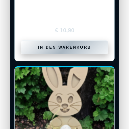
Holz-Osterkörbchen mit Kükenmotiv –
ohne Inhalt
€
10,90
IN DEN WARENKORB