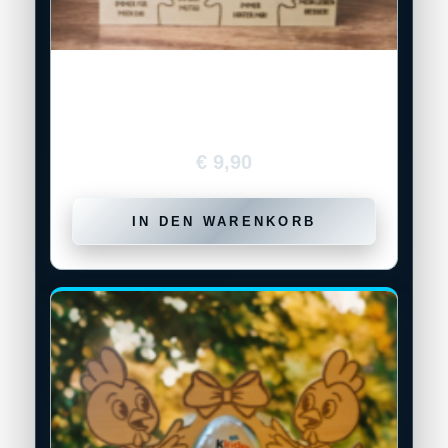
Puzzle-Bilderrahmen mit liebevollen
Botschaften
€
9,90
IN DEN WARENKORB