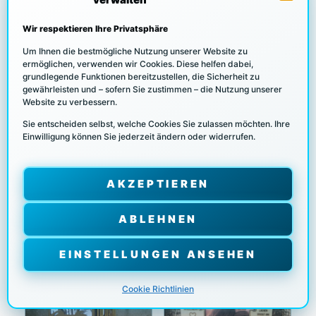
Wir respektieren Ihre Privatsphäre
Um Ihnen die bestmögliche Nutzung unserer Website zu
ermöglichen, verwenden wir Cookies. Diese helfen dabei,
grundlegende Funktionen bereitzustellen, die Sicherheit zu
Werkzeug-
Personalisierte Duplo-
gewährleisten und – sofern Sie zustimmen – die Nutzung unserer
Geschenkbox „Bist der
Geschenkbox aus Holz –
Website zu verbessern.
beste Papa – Danke für
Beste Mama für 2 Duplo-
Sie entscheiden selbst, welche Cookies Sie zulassen möchten. Ihre
Alles“ für 2 Duplo-Riegel
Riegel
Einwilligung können Sie jederzeit ändern oder widerrufen.
€
4,50
€
4,50
IN DEN
IN DEN
AKZEPTIEREN
WARENKOR
WARENKOR
B
B
ABLEHNEN
EINSTELLUNGEN ANSEHEN
Cookie Richtlinien