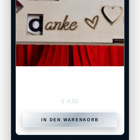
Personalisierte Duplo-Geschenkbox aus
Holz – Beste Mama für 2 Duplo-Riegel
€
4,50
IN DEN WARENKORB