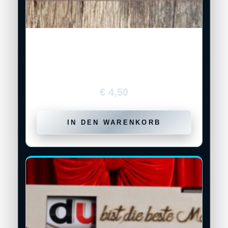
Werkzeug-Geschenkbox „Bist der beste
Papa – Danke für Alles“ für 2 Duplo-
Riegel
€
4,50
IN DEN WARENKORB