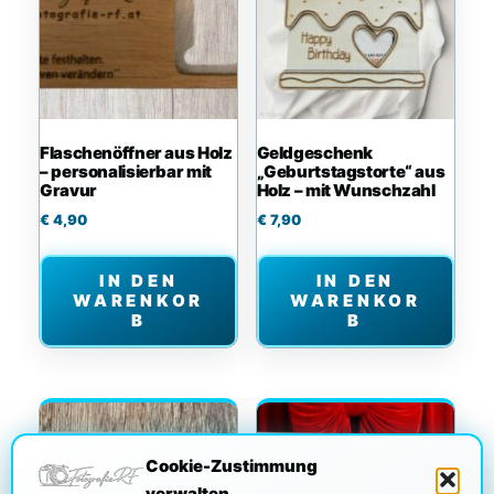
Flaschenöffner aus Holz
Geldgeschenk
– personalisierbar mit
„Geburtstagstorte“ aus
Gravur
Holz – mit Wunschzahl
€
4,90
€
7,90
IN DEN
IN DEN
WARENKOR
WARENKOR
B
B
Cookie-Zustimmung
verwalten