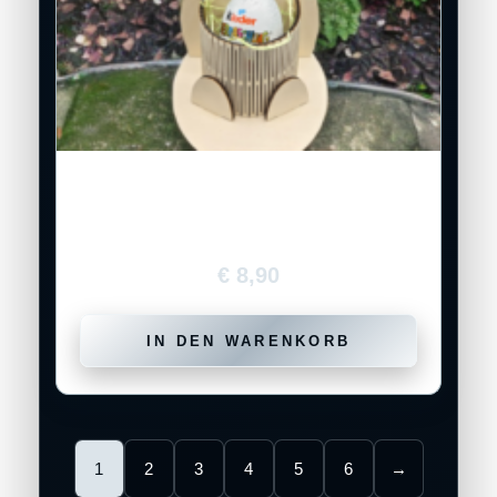
Holz-Osterhase mit Körbchen – ohne
Inhalt
€
8,90
IN DEN WARENKORB
1
2
3
4
5
6
→