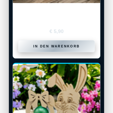
Holz-Eierhalter „Osterhase im
Körbchen“
€
5,90
IN DEN WARENKORB