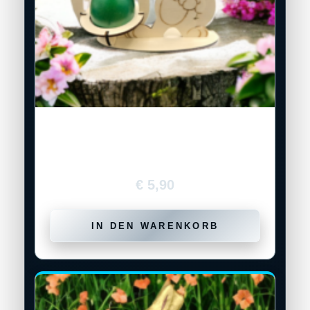
Holz-Eierhalter „Osterhase mit
Schleifenrahmen“
€
5,90
IN DEN WARENKORB