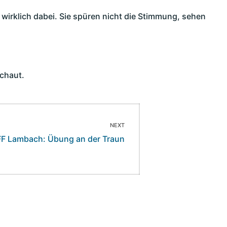
wirklich dabei. Sie spüren nicht die Stimmung, sehen
schaut.
NEXT
Next
FF Lambach: Übung an der Traun
ost: