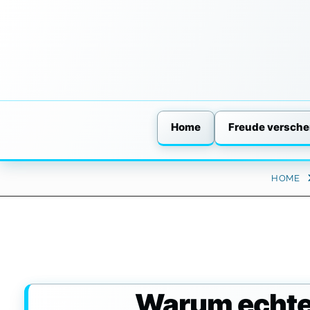
Home
Freude versch
Skip
HOME
to
content
Warum echte 