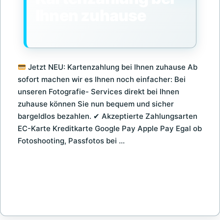
Ihnen zuhause
Jetzt NEU: Kartenzahlung bei Ihnen zuhause Ab
sofort machen wir es Ihnen noch einfacher: Bei
unseren Fotografie- Services direkt bei Ihnen
zuhause können Sie nun bequem und sicher
bargeldlos bezahlen. ✔ Akzeptierte Zahlungsarten
EC-Karte Kreditkarte Google Pay Apple Pay Egal ob
Fotoshooting, Passfotos bei …
JETZT
CONTINUE READING
NEU:
KARTENZAHLUNG
BEI
BY
F
IHNEN
O
ZUHAUSE