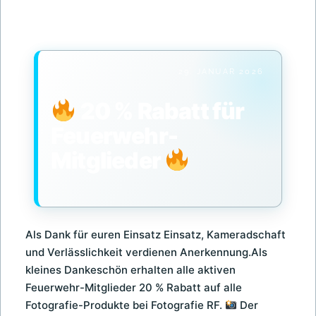
POSTED
29. JANUAR 2026
ON
20 % Rabatt für
Feuerwehr-
Mitglieder
Als Dank für euren Einsatz Einsatz, Kameradschaft
und Verlässlichkeit verdienen Anerkennung.Als
kleines Dankeschön erhalten alle aktiven
Feuerwehr-Mitglieder 20 % Rabatt auf alle
Fotografie-Produkte bei Fotografie RF.
Der