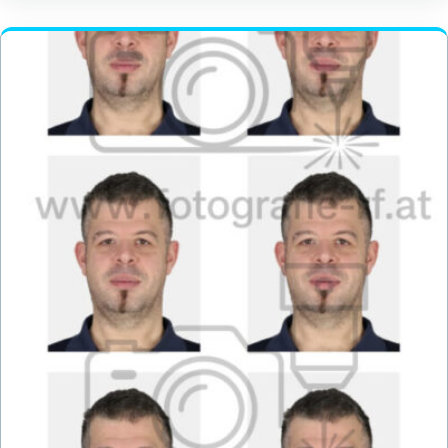
T
O
G
R
A
F
I
E
R
F