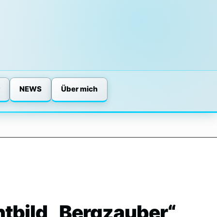
NEWS
Über mich
tbild „Bergzauber“