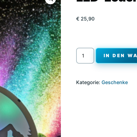
€
25,90
LED-
IN DEN W
Leuchtbild
„Bergzauber“
Menge
Kategorie:
Geschenke