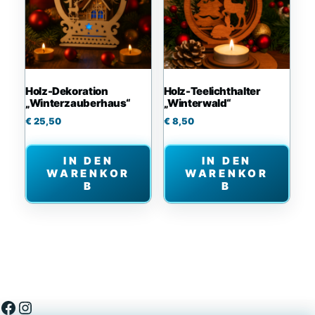
Holz-Dekoration
Holz-Teelichthalter
„Winterzauberhaus“
„Winterwald“
€
25,50
€
8,50
IN DEN
IN DEN
WARENKOR
WARENKOR
B
B
Facebook
Instagram