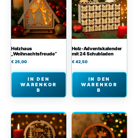
Holzhaus
Holz-Adventskalender
„Weihnachtsfreude“
mit 24 Schubladen
€
25,00
€
42,50
IN DEN
IN DEN
WARENKOR
WARENKOR
B
B