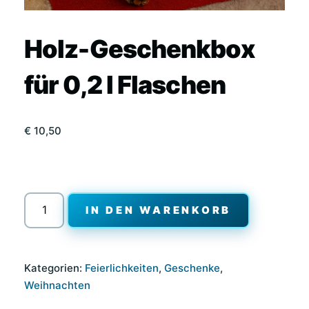
Holz-Geschenkbox
für 0,2 l Flaschen
€
10,50
Holz-
IN DEN WARENKORB
Geschenkbox
für
0,2
Kategorien:
Feierlichkeiten
,
Geschenke
,
l
Weihnachten
Flaschen
Menge