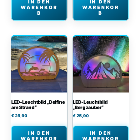
IN DEN
IN DEN
WARENKOR
WARENKOR
B
B
LED-Leuchtbild „Delfine
LED-Leuchtbild
am Strand“
„Bergzauber“
€
25,90
€
25,90
IN DEN
IN DEN
WARENKOR
WARENKOR