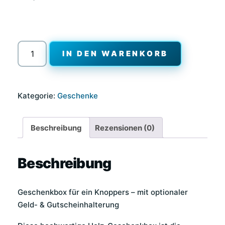
Geschenkbox
IN DEN WARENKORB
für
ein
Knoppers
Kategorie:
Geschenke
(Ohne
Inhalt)
Menge
Beschreibung
Rezensionen (0)
Beschreibung
Geschenkbox für ein Knoppers – mit optionaler
Geld- & Gutscheinhalterung