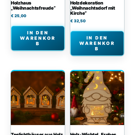
Holzhaus
Holzdekoration
„Weihnachtsfreude“
„Weihnachtsdorf mit
Kirche“
€
25,00
€
32,50
IN DEN
IN DEN
WARENKOR
WARENKOR
B
B
Teelichthäuser aus Holz
Holz-Wichtel „Frohes