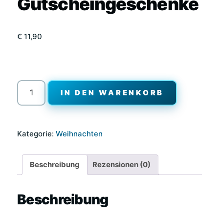
Gutscheingeschenke
€
11,90
Holz-
IN DEN WARENKORB
Geschenkbox
–
Perfekt
Kategorie:
Weihnachten
für
Geld-
&
Beschreibung
Rezensionen (0)
Gutscheingeschenke
Menge
Beschreibung