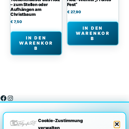
– zum Stellen oder
Fest“
Aufhängen am
€
27,90
Christbaum
€
7,50
IN DEN
WARENKOR
IN DEN
B
WARENKOR
B
Facebook
Instagram
Cookie-Zustimmung
verwalten