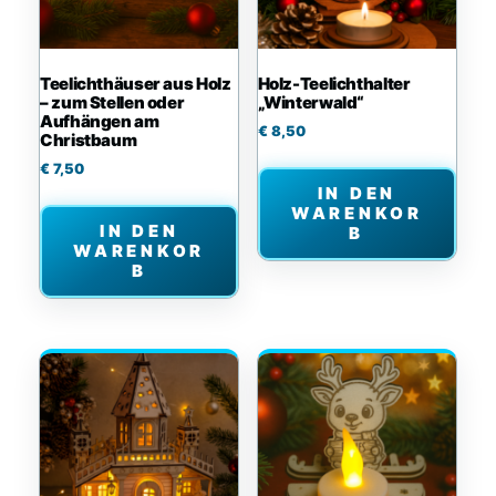
Teelichthäuser aus Holz
Holz-Teelichthalter
– zum Stellen oder
„Winterwald“
Aufhängen am
€
8,50
Christbaum
€
7,50
IN DEN
WARENKOR
IN DEN
B
WARENKOR
B