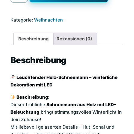
Schneemann
–
Kategorie:
Weihnachten
winterliche
Dekoration
mit
Beschreibung
Rezensionen (0)
LED
Menge
Beschreibung
Leuchtender Holz-Schneemann – winterliche
Dekoration mit LED
Beschreibung:
Dieser fröhliche
Schneemann aus Holz mit LED-
Beleuchtung
bringt stimmungsvolles Winterlicht in
dein Zuhause!
Mit liebevoll gelaserten Details – Hut, Schal und