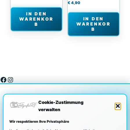
€
4,90
IN DEN
IN DEN
WARENKOR
WARENKOR
B
B
Facebook
Instagram
Cookie-Zustimmung
verwalten
DATENSCHUTZ
Wir respektieren Ihre Privatsphäre