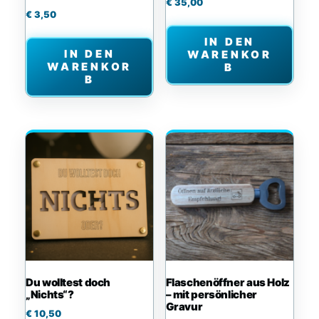
€
35,00
€
3,50
IN DEN
IN DEN
WARENKOR
WARENKOR
B
B
Du wolltest doch
Flaschenöffner aus Holz
„Nichts“?
– mit persönlicher
Gravur
€
10,50