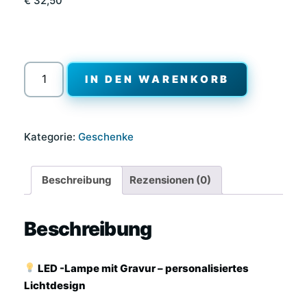
€
32,50
Motiv
IN DEN WARENKORB
auf
Glas
inkl.
Kategorie:
Geschenke
LED
Beleuchtung
Menge
Beschreibung
Rezensionen (0)
Beschreibung
LED -Lampe mit Gravur – personalisiertes
Lichtdesign