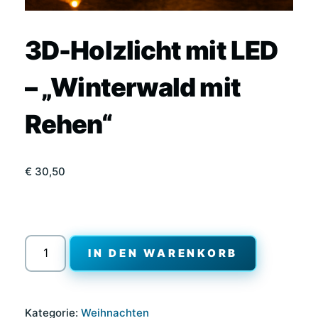
3D-Holzlicht mit LED
– „Winterwald mit
Rehen“
€
30,50
3D-
IN DEN WARENKORB
Holzlicht
mit
LED
Kategorie:
Weihnachten
–