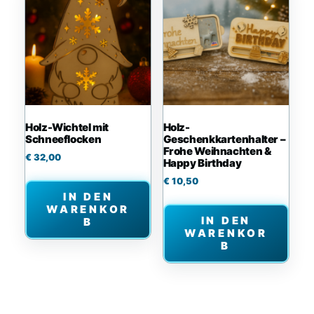
Holz-Wichtel mit
Holz-
Schneeflocken
Geschenkkartenhalter –
Frohe Weihnachten &
€
32,00
Happy Birthday
€
10,50
IN DEN
WARENKOR
IN DEN
B
WARENKOR
B