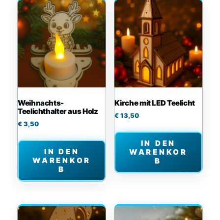
Weihnachts-
Kirche mit LED Teelicht
Teelichthalter aus Holz
€
13,50
€
3,50
IN DEN
IN DEN
WARENKOR
WARENKOR
B
B